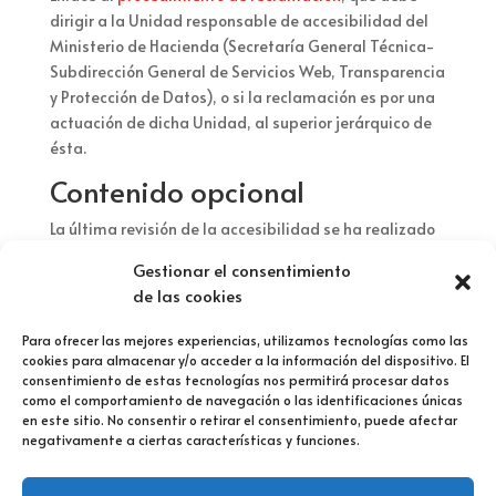
dirigir a la Unidad responsable de accesibilidad del
Ministerio de Hacienda (Secretaría General Técnica-
Subdirección General de Servicios Web, Transparencia
y Protección de Datos), o si la reclamación es por una
actuación de dicha Unidad, al superior jerárquico de
ésta.
Contenido opcional
La última revisión de la accesibilidad se ha realizado
en 1 de febrero de 2023.
Gestionar el consentimiento
El sitio web está optimizado para los navegadores
de las cookies
Microsoft Edge versión 103 o versiones superiores (el
modo de compatibilidad Microsoft Internet Explorer
Para ofrecer las mejores experiencias, utilizamos tecnologías como las
no está testado) y las últimas versiones vigentes de
cookies para almacenar y/o acceder a la información del dispositivo. El
consentimiento de estas tecnologías nos permitirá procesar datos
FireFox, Safari, Opera y Google Chrome.
como el comportamiento de navegación o las identificaciones únicas
El sitio web está diseñado para su visualización
en este sitio. No consentir o retirar el consentimiento, puede afectar
responsiva, con lo que se visualiza de forma óptima
negativamente a ciertas características y funciones.
en los dispositivos tablet y móviles.