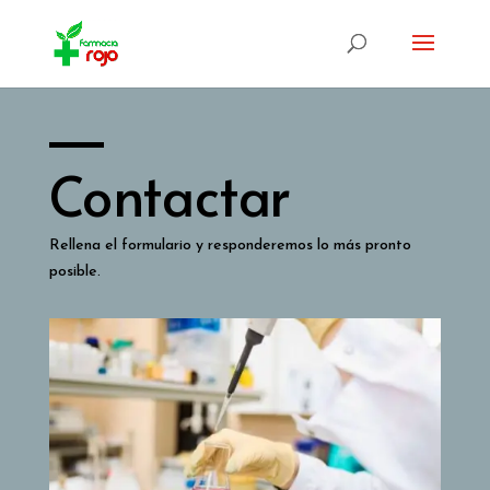
Contactar
Rellena el formulario y responderemos lo más pronto
posible.